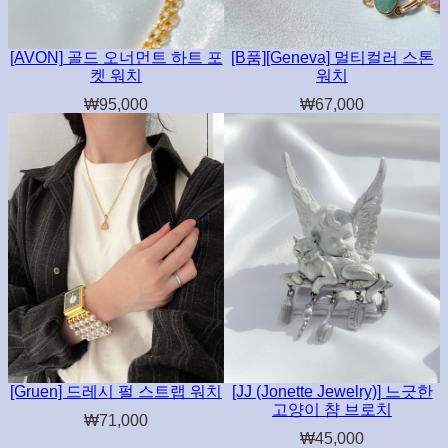
[AVON] 골드 오너먼트 하트 포
[B품][Geneva] 멀티컬러 스톤
켓 워치
워치
₩
95,000
₩
67,000
[Gruen] 드레시 펄 스트랩 워치
[JJ (Jonette Jewelry)] 느긋한
고양이 챰 브로치
₩
71,000
₩
45,000