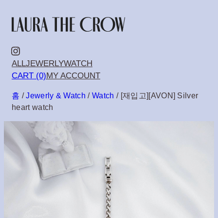
콘
텐
츠
Instagram
ALL
JEWERLY
WATCH
로
CART (0)
MY ACCOUNT
바
홈
/
Jewerly & Watch
/
Watch
/ [재입고][AVON] Silver
로
heart watch
가
기