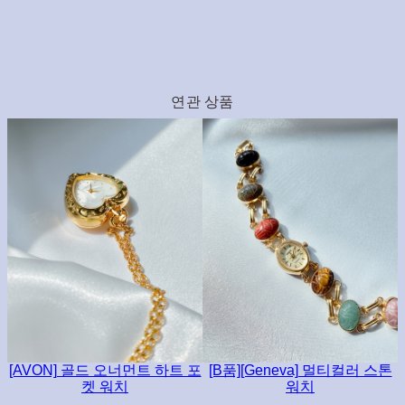
연관 상품
[AVON] 골드 오너먼트 하트 포
[B품][Geneva] 멀티컬러 스톤
켓 워치
워치