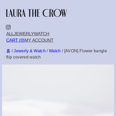
콘
텐
츠
Instagram
ALL
JEWERLY
WATCH
로
CART (0)
MY ACCOUNT
바
홈
/
Jewerly & Watch
/
Watch
/ [AVON] Flower bangle
로
flip covered watch
가
기