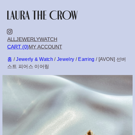
콘
텐
츠
Instagram
ALL
JEWERLY
WATCH
로
CART (0)
MY ACCOUNT
바
홈
/
Jewerly & Watch
/
Jewelry
/
Earring
/ [AVON] 선버
로
스트 피어스 이어링
가
기