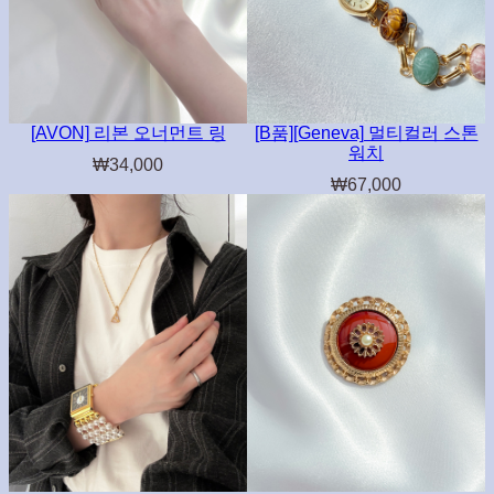
[AVON] 리본 오너먼트 링
[B품][Geneva] 멀티컬러 스톤
워치
₩
34,000
₩
67,000