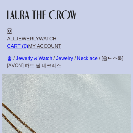
콘
텐
츠
Instagram
ALL
JEWERLY
WATCH
로
CART (0)
MY ACCOUNT
바
홈
/
Jewerly & Watch
/
Jewelry
/
Necklace
/ [올드스톡]
로
[AVON] 하트 필 네크리스
가
기