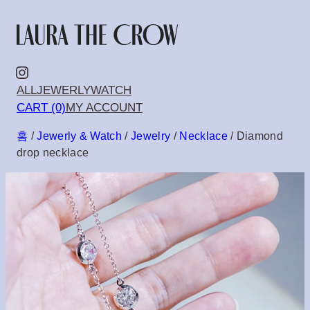
콘
텐
츠
Instagram
ALL
JEWERLY
WATCH
로
CART (0)
MY ACCOUNT
바
홈
/
Jewerly & Watch
/
Jewelry
/
Necklace
/ Diamond
로
drop necklace
가
기