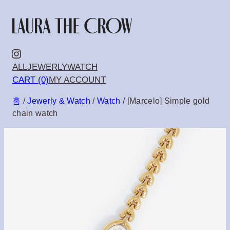
콘
텐
츠
Instagram
ALL
JEWERLY
WATCH
로
CART (0)
MY ACCOUNT
바
홈
/
Jewerly & Watch
/
Watch
/ [Marcelo] Simple gold
로
chain watch
가
기