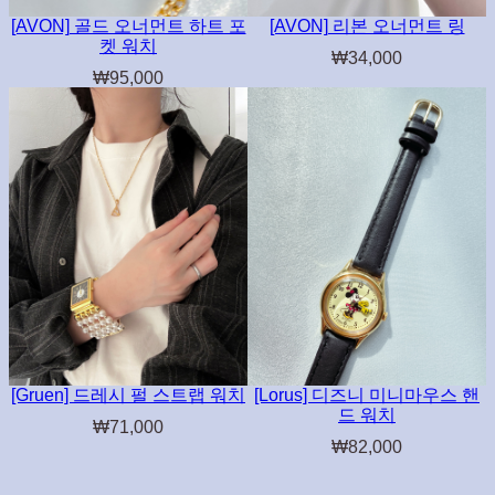
[AVON] 골드 오너먼트 하트 포
[AVON] 리본 오너먼트 링
켓 워치
₩
34,000
₩
95,000
[Gruen] 드레시 펄 스트랩 워치
[Lorus] 디즈니 미니마우스 핸
드 워치
₩
71,000
₩
82,000