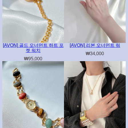
[AVON] 골드 오너먼트 하트 포
[AVON] 리본 오너먼트 링
켓 워치
₩
34,000
₩
95,000