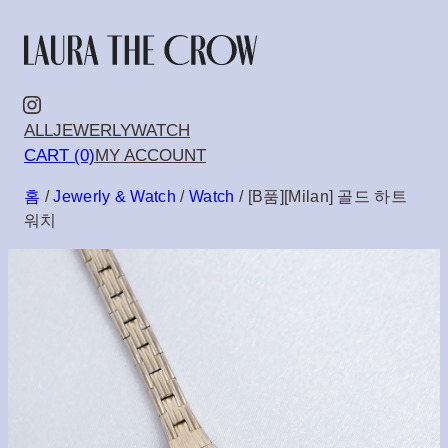
콘
텐
츠
Instagram
ALL
JEWERLY
WATCH
로
CART (0)
MY ACCOUNT
바
홈
/
Jewerly & Watch
/
Watch
/ [B품][Milan] 골드 하트
로
워치
가
기