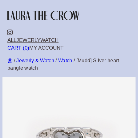
콘
텐
츠
Instagram
ALL
JEWERLY
WATCH
로
CART (0)
MY ACCOUNT
바
홈
/
Jewerly & Watch
/
Watch
/ [Mudd] Silver heart
로
bangle watch
가
기