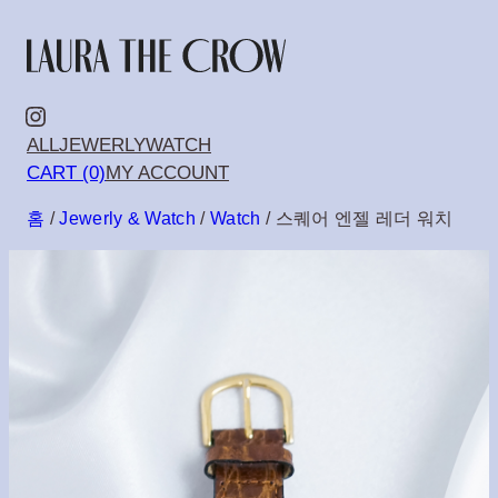
콘
텐
츠
Instagram
ALL
JEWERLY
WATCH
로
CART (0)
MY ACCOUNT
바
홈
/
Jewerly & Watch
/
Watch
/ 스퀘어 엔젤 레더 워치
로
가
기