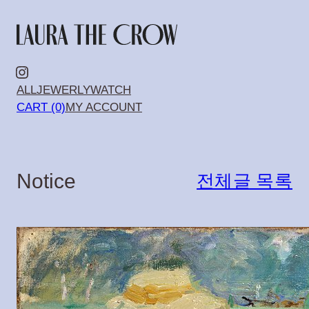
콘
텐
츠
Instagram
ALL
JEWERLY
WATCH
로
CART (0)
MY ACCOUNT
바
로
가
Notice
전체글 목록
기