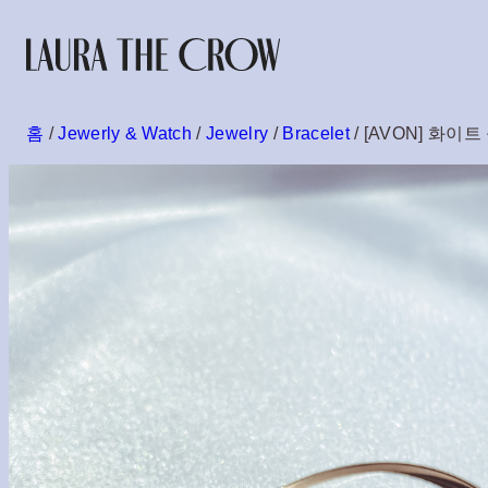
콘
텐
츠
홈
/
Jewerly & Watch
/
Jewelry
/
Bracelet
/ [AVON] 화
로
바
로
가
기