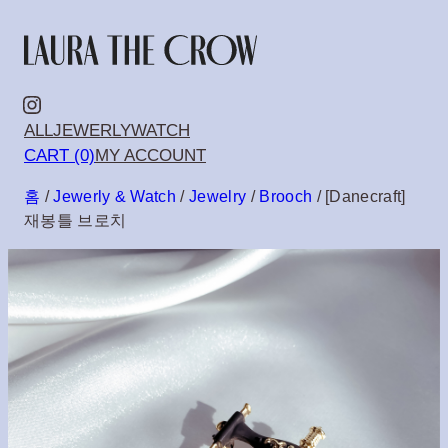
콘
텐
츠
Instagram
ALL
JEWERLY
WATCH
로
CART (0)
MY ACCOUNT
바
홈
/
Jewerly & Watch
/
Jewelry
/
Brooch
/ [Danecraft]
로
재봉틀 브로치
가
기