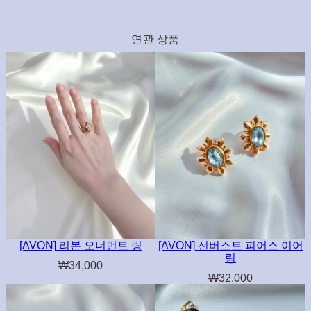
연관 상품
[AVON] 리본 오너먼트 링
[AVON] 선버스트 피어스 이어
링
₩
34,000
₩
32,000