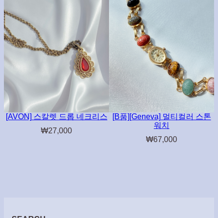
[AVON] 스칼렛 드롭 네크리스
[B품][Geneva] 멀티컬러 스톤
워치
₩
27,000
₩
67,000