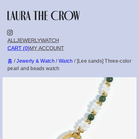
콘
텐
츠
Instagram
ALL
JEWERLY
WATCH
로
CART (0)
MY ACCOUNT
바
홈
/
Jewerly & Watch
/
Watch
/ [Lee sands] Three-color
로
pearl and beads watch
가
기